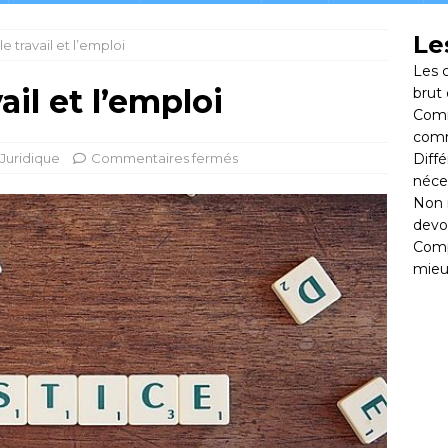
Le
 le travail et l’emploi
Les 
vail et l’emploi
brut
Comm
comm
Juridique
Commentaires fermés
Diff
néce
Non 
devoi
Comp
mieu