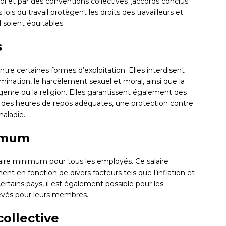
loi et par des conventions collectives (accords conclus
lois du travail protègent les droits des travailleurs et
l soient équitables.
s
ontre certaines formes d’exploitation. Elles interdisent
imination, le harcèlement sexuel et moral, ainsi que la
e genre ou la religion. Elles garantissent également des
ue des heures de repos adéquates, une protection contre
maladie.
nimum
alaire minimum pour tous les employés. Ce salaire
 en fonction de divers facteurs tels que l’inflation et
rtains pays, il est également possible pour les
levés pour leurs membres.
collective