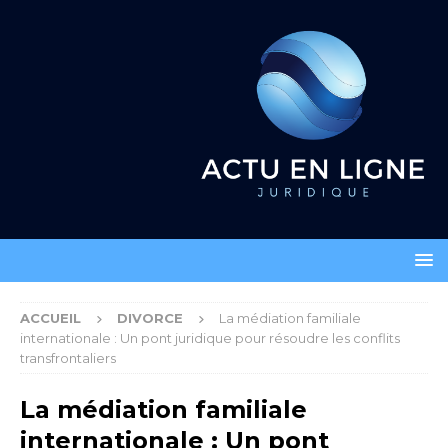
ACCUEIL
DIVORCE
La médiation familiale
internationale : Un pont juridique pour résoudre les conflits
transfrontaliers
La médiation familiale
internationale : Un pont