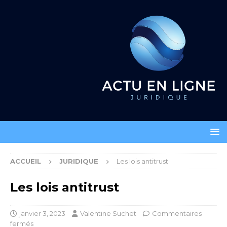
ACCUEIL
JURIDIQUE
Les lois antitrust
Les lois antitrust
janvier 3, 2023
Valentine Suchet
Commentaires
fermés