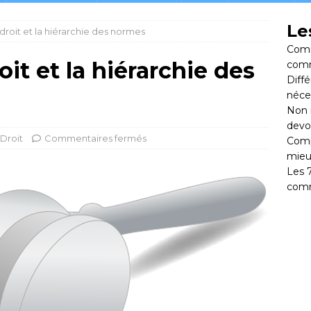
Le
droit et la hiérarchie des normes
Comm
it et la hiérarchie des
comm
Diff
néce
Non 
devoi
Droit
Commentaires fermés
Comp
mieu
Les 
comm