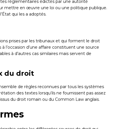
tes réglementaires édictés par une autorité
ur mettre en œuvre une loi ou une politique publique.
 l’État qui les a adoptés.
ons prises par les tribunaux et qui forment le droit
 à l’occasion d’une affaire constituent une source
cables à d’autres cas similaires mais servent de
 du droit
ensemble de règles reconnues par tous les systèmes
prétation des textes lorsqu’ils ne fournissent pas assez
t issus du droit romain ou du Common Law anglais.
ormes
érarchie entre les différentes sources de droit qui